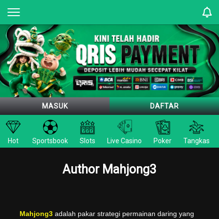
MASUK
DAFTAR
Hot
Sportsbook
Slots
Live Casino
Poker
Tangkas
Author Mahjong3
Mahjong3
adalah pakar strategi permainan daring yang