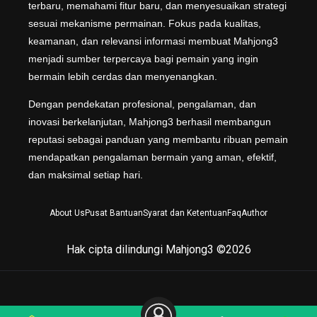
terbaru, memahami fitur baru, dan menyesuaikan strategi
sesuai mekanisme permainan. Fokus pada kualitas,
keamanan, dan relevansi informasi membuat Mahjong3
menjadi sumber terpercaya bagi pemain yang ingin
bermain lebih cerdas dan menyenangkan.
Dengan pendekatan profesional, pengalaman, dan
inovasi berkelanjutan, Mahjong3 berhasil membangun
reputasi sebagai panduan yang membantu ribuan pemain
mendapatkan pengalaman bermain yang aman, efektif,
dan maksimal setiap hari.
About Us
Pusat Bantuan
Syarat dan Ketentuan
Faq
Author
Hak cipta dilindungi Mahjong3 ©2026