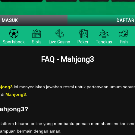
MASUK
DAFTAR
Sportsbook
Slots
Live Casino
Poker
Tangkas
Fish
FAQ - Mahjong3
jong3
ini menyediakan jawaban resmi untuk pertanyaan umum seputa
 di
Mahjong3
.
Mahjong3?
platform hiburan online yang membantu pemain memahami mekanism
mampuan bermain dengan aman.