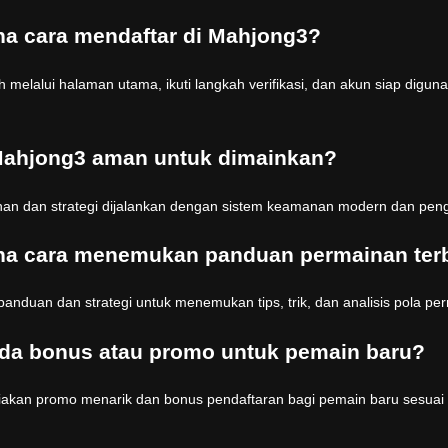
na cara mendaftar di Mahjong3?
melalui halaman utama, ikuti langkah verifikasi, dan akun siap digun
Mahjong3 aman untuk dimainkan?
an dan strategi dijalankan dengan sistem keamanan modern dan pen
na cara menemukan panduan permainan ter
anduan dan strategi untuk menemukan tips, trik, dan analisis pola pe
ada bonus atau promo untuk pemain baru?
kan promo menarik dan bonus pendaftaran bagi pemain baru sesuai 