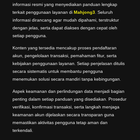
informasi resmi yang menyediakan panduan lengkap
terkait penggunaan layanan di
Mahjong3
. Seluruh
informasi dirancang agar mudah dipahami, terstruktur
dengan jelas, serta dapat diakses dengan cepat oleh
setiap pengguna.
Konten yang tersedia mencakup proses pendaftaran
akun, pengelolaan transaksi, pemahaman fitur, serta
kebijakan penggunaan layanan. Setiap penjelasan ditulis
secara sistematis untuk membantu pengguna
menemukan solusi secara mandiri tanpa kebingungan.
Aspek keamanan dan perlindungan data menjadi bagian
penting dalam setiap panduan yang disediakan. Prosedur
verifikasi, konfirmasi transaksi, serta langkah menjaga
keamanan akun dijelaskan secara transparan guna
memastikan aktivitas pengguna tetap aman dan
terkendali.