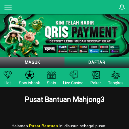
MASUK
DAFTAR
Hot
Sportsbook
Slots
Live Casino
Poker
Tangkas
Pusat Bantuan Mahjong3
Halaman
Pusat Bantuan
ini disusun sebagai pusat